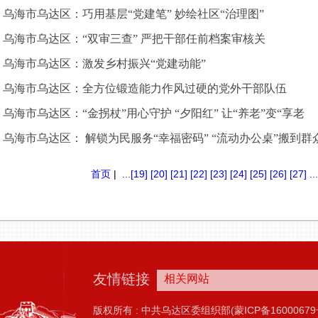
乌海市乌达区：巧用基层“党建笔” 妙绘社区“治理图”
乌海市乌达区：“双审三查” 严把干部任前档案审核关
乌海市乌达区：激发乡村振兴“党建动能”
乌海市乌达区：全方位锻造能力作风过硬的党外干部队伍
乌海市乌达区：“金拐杖”用心守护 “夕阳红” 让“养老”变“享老
乌海市乌达区： 解锁为民服务“幸福密码” “流动办公桌”搬到群
首页
|
...
[19]
[20]
[21]
[22]
[23]
[24]
[25]
[26]
[27]
...
友情链接
相关网站
版权所有 : 中共乌达区委组织部(蒙ICP备16000679