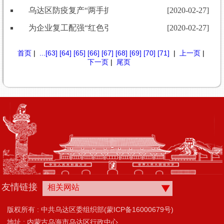
乌达区防疫复产“两手抓”
[2020-02-27]
为企业复工配强“红色引擎”
[2020-02-27]
首页
|
...
[63]
[64]
[65]
[66]
[67]
[68]
[69]
[70]
[71]
|
上一页
|
下一页
|
尾页
友情链接
相关网站
版权所有 : 中共乌达区委组织部(蒙ICP备16000679号)
地址 : 内蒙古乌海市乌达区行政中心