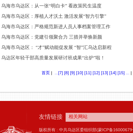
乌海市乌达区：从一张“明白卡” 看政策民生温度
乌海市乌达区：厚植人才沃土 激活发展“智力引擎”
乌海市乌达区：严格规范新进人员人事档案管理工作
乌海市乌达区：党建引领聚合力 三措并举焕新颜
乌海市乌达区： “才”赋动能促发展 “智”汇乌达启新程
乌达区年轻干部高质量发展研讨班成果“出炉”啦！
首页
|
...
[7]
[8]
[9]
[10]
[11]
[12]
[13]
[14]
[15]
...
友情链接
相关网站
版权所有 : 中共乌达区委组织部(蒙ICP备16000679