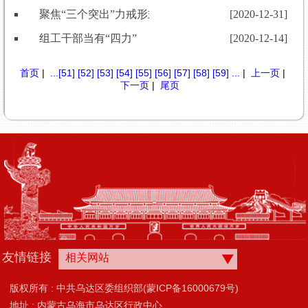
聚焦“三个突出”力戒形式主义、官僚主义为基层减负
[2020-12-31]
组工干部当有“四力”
[2020-12-14]
首页
|
...
[51]
[52]
[53]
[54]
[55]
[56]
[57]
[58]
[59]
...
|
上一页
|
下一页
|
尾页
友情链接
相关网站
版权所有 : 中共乌达区委组织部(蒙ICP备16000679号)
地址 : 内蒙古乌海市乌达区行政中心