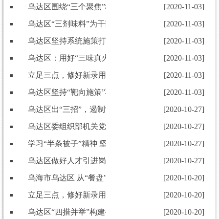
乌达区围绕“三个聚焦”​稳慎开展公务员职级晋升工作
[2020-11-03]
乌达区“三剂味料”为干部考察注精髓
[2020-11-03]
乌达区坚持系统施策打造“硬核”选调生队伍
[2020-11-03]
乌达区：用好“三味真火” 让组工后浪“翻腾”
[2020-11-03]
立足三点，修好新录用公务员 试用期管理的“必修课”
[2020-11-03]
乌达区坚持“靶向施策”不断提高年轻干部解决实际问题
[2020-11-03]
乌达区出“三招”，遏制“舌尖上的浪费”
[2020-10-27]
乌达区委组织部机关党支开展“决胜全面小康，决战脱贫
[2020-10-27]
学习“半条被子”精神 坚定党员初心使命
[2020-10-27]
乌达区做好人才引进岗前培训加强人才队伍建设
[2020-10-27]
乌海市乌达区 从“餐盘”中发扬党员“节俭”情怀
[2020-10-20]
立足三点，修好新录用公务员 试用期管理的“必修课”
[2020-10-20]
乌达区“四措并举”构建公务员管理工作“闭环链”
[2020-10-20]