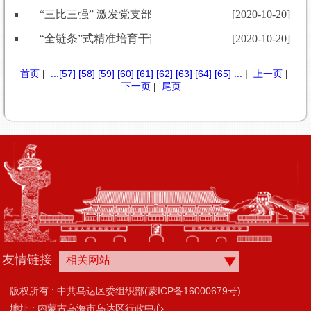
“三比三强” 激发党支部内生动力
[2020-10-20]
“全链条”式精准培育干部
[2020-10-20]
首页
|
...
[57]
[58]
[59]
[60]
[61]
[62]
[63]
[64]
[65]
...
|
上一页
|
下一页
|
尾页
友情链接
相关网站
版权所有 : 中共乌达区委组织部(蒙ICP备16000679号)
地址 : 内蒙古乌海市乌达区行政中心