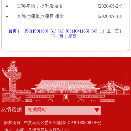
​三项举措，提升发展党员“高度、厚度、力度”
[2020-09-24]
实施七项重点项目 推动基层治理落地见效
[2020-09-18]
首页
|
...
[58]
[59]
[60]
[61]
[62]
[63]
[64]
[65]
[66]
...
|
上一页
|
下一页
|
尾页
友情链接
相关网站
版权所有 : 中共乌达区委组织部(蒙ICP备16000679号)
地址 : 内蒙古乌海市乌达区行政中心