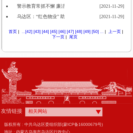
警示教育常抓不懈 廉洁自律警钟长鸣
[2021-11-29]
乌达区：“红色物业” 助力城市更新提档升级
[2021-11-29]
首页
|
...
[42]
[43]
[44]
[45]
[46]
[47]
[48]
[49]
[50]
...
|
上一页
|
下一页
|
尾页
友情链接
相关网站
版权所有 : 中共乌达区委组织部(蒙ICP备16000679号)
地址 : 内蒙古乌海市乌达区行政中心