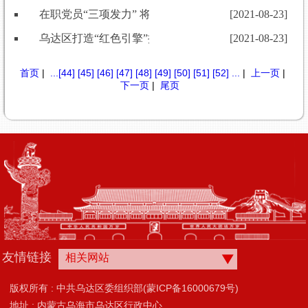
在职党员“三项发力” 将服务基层落到实处
[2021-08-23]
乌达区打造“红色引擎”推动基层社会治理见实效
[2021-08-23]
首页
|
...
[44]
[45]
[46]
[47]
[48]
[49]
[50]
[51]
[52]
...
|
上一页
|
下一页
|
尾页
友情链接
相关网站
版权所有 : 中共乌达区委组织部(蒙ICP备16000679号)
地址 : 内蒙古乌海市乌达区行政中心