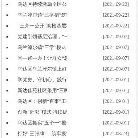
乌达区持续激励全区公务员担当作为
[2021-09-22]
乌兰淖尔镇“三举措”筑牢党建引领乡村振兴之基
[2021-09-22]
“三亮一公开”助推基层社会治理防疫新格局
[2021-09-22]
党建引领基层治理，“一网打尽”民生大小事
[2021-09-07]
乌兰淖尔镇“三学”模式 推动党员教育管理务实有效
[2021-09-07]
问—帮—办！让群众“急难愁”不再盼
[2021-09-07]
乌达区乌兰淖尔镇上好“三堂课” 推动党员教育管理务实
[2021-09-07]
学党史、守初心、践行动、送健康
[2021-09-01]
新达佳苑社区采用“三民心”工作法 确保疫情防控工作稳
[2021-09-01]
乌达区：创新“百事”工作法有效激发基层治理活力
[2021-09-01]
创新“近邻”模式 持续提升市域社会治理效能
[2021-09-01]
乌达区抓实“五个一”推动关心关爱党员落到实处
[2021-09-01]
打好“三张牌”，筑牢疫情防控“红色防线”
[2021-08-23]