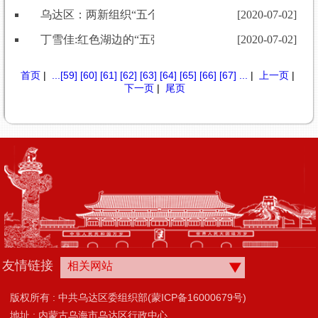
乌达区：两新组织“五个一”行动进行时
[2020-07-02]
丁雪佳:红色湖边的“五强”书记
[2020-07-02]
首页
|
...
[59]
[60]
[61]
[62]
[63]
[64]
[65]
[66]
[67]
...
|
上一页
|
下一页
|
尾页
友情链接
相关网站
版权所有 : 中共乌达区委组织部(蒙ICP备16000679号)
地址 : 内蒙古乌海市乌达区行政中心