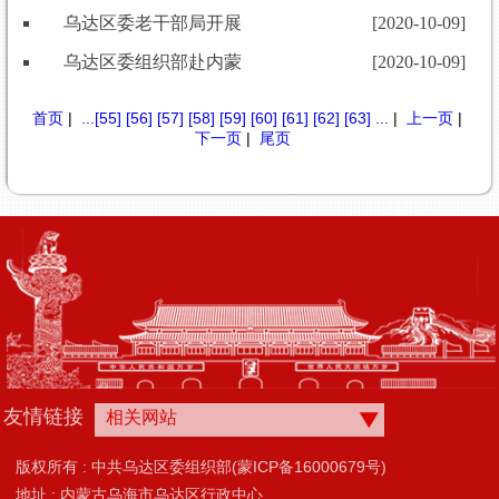
乌达区委老干部局开展“深化以案促改 净化政治生态”专
[2020-10-09]
乌达区委组织部赴内蒙古利康生物高科技有限公司开展
[2020-10-09]
首页
|
...
[55]
[56]
[57]
[58]
[59]
[60]
[61]
[62]
[63]
...
|
上一页
|
下一页
|
尾页
友情链接
相关网站
版权所有 : 中共乌达区委组织部(蒙ICP备16000679号)
地址 : 内蒙古乌海市乌达区行政中心