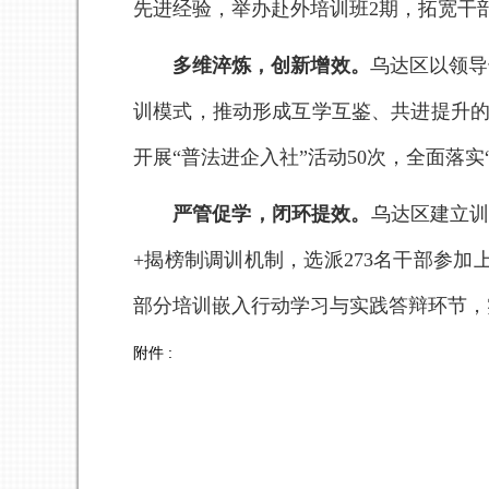
先进经验，举办赴外培训班2期，拓宽干
多维淬炼，创新增效。
乌达区
以领导
训模式，推动形成互学互鉴、共进提升的
开展“普法进企入社”活动50次，全面落实
严管促学，闭环提效。
乌达区
建立训
+揭榜制调训机制，选派273名干部参加
部分培训嵌入行动学习与实践答辩环节，
附件 :