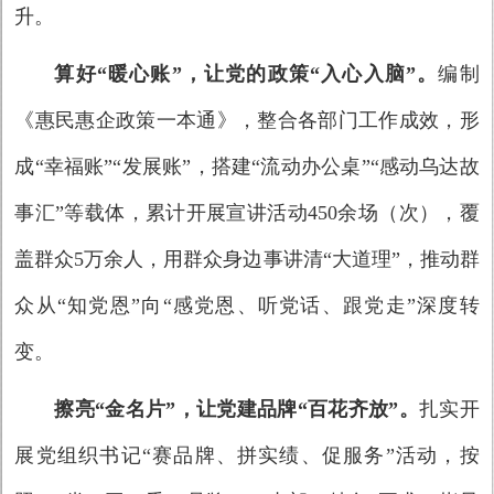
升。
算好“暖心账”，让党的政策“入心入脑”。
编制
《惠民惠企政策一本通》，整合各部门工作成效，形
成“幸福账”“发展账”，搭建“流动办公桌”“感动乌达故
事汇”等载体，累计开展宣讲活动450余场（次），覆
盖群众5万余人，用群众身边事讲清“大道理”，推动群
众从“知党恩”向“感党恩、听党话、跟党走”深度转
变。
擦亮“金名片”，让党建品牌“百花齐放”。
扎实开
展党组织书记“赛品牌、拼实绩、促服务”活动，按