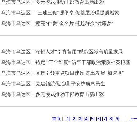
乌海市乌达区：多元模式推动干部教育出新出彩
乌海市乌达区：“三建三促”强堡垒 促基层治理提质增效
乌海市乌达区：擦亮“仁爱”金名片 托起群众“健康梦”
乌海市乌达区：深耕人才“引育留用”赋能区域高质量发展
乌海市乌达区：锚定 “三个维度” 筑牢干部政治素质档案根基
乌海市乌达区：党建引领重点项目建设 跑出发展“加速度”
乌海市乌达区：党建领航优治理 平安护航惠民生
乌海市乌达区：多元模式推动干部教育出新出彩
首页
|
[1]
[2]
[3]
[4]
[5]
[6]
[7]
[8]
[9]
...
|
上