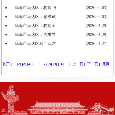
乌海市乌达区：构建“雁阵格局”厚植人才沃土 激活高
[2026-02-03]
乌海市乌达区：精准赋能绘制“政治画像” 档案筑基淬炼
[2026-02-03]
乌海市乌达区：构建全链条培养机制 为年轻干部成长蓄
[2026-01-29]
乌海市乌达区：需求导向+多元载体 跑出干部教育培训
[2026-01-29]
乌海市乌达区乌兰淖尔镇党委：“三点发力”解锁乡村振
[2026-01-27]
首页
|
...
[2]
[3]
[4]
[5]
[6]
[7]
[8]
[9]
[10]
...
|
上一页
|
下一页
|
尾页